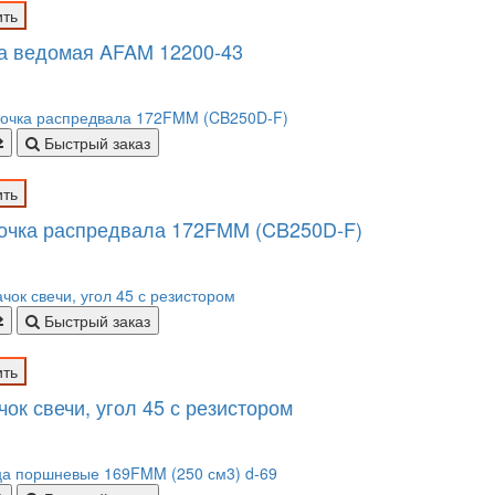
ить
а ведомая AFAM 12200-43
Быстрый заказ
ить
очка распредвала 172FMM (CB250D-F)
Быстрый заказ
ить
ок свечи, угол 45 с резистором