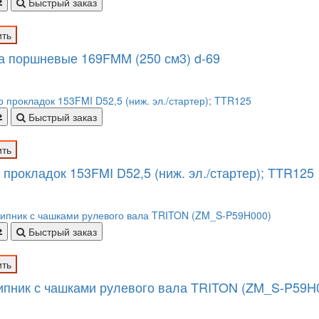
Быстрый заказ
ить
а поршневые 169FMM (250 см3) d-69
Быстрый заказ
ить
 прокладок 153FMI D52,5 (ниж. эл./стартер); TTR125
Быстрый заказ
ить
пник с чашками рулевого вала TRITON (ZM_S-P59H