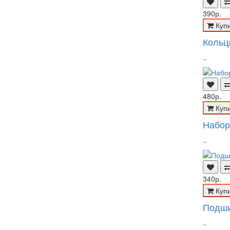
390р.
Куп
Кольц
..
480р.
Куп
Набор
..
340р.
Куп
Подши
..