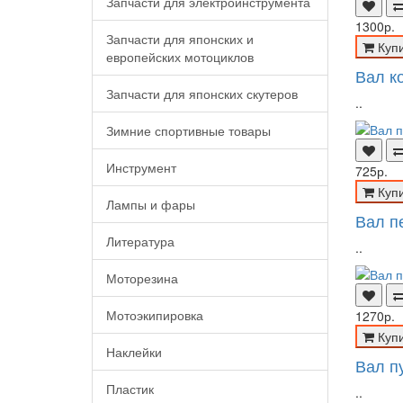
Запчасти для электроинструмента
1300р.
Запчасти для японских и
Куп
европейских мотоциклов
Вал к
Запчасти для японских скутеров
..
Зимние спортивные товары
Инструмент
725р.
Куп
Лампы и фары
Вал п
Литература
..
Моторезина
Мотоэкипировка
1270р.
Куп
Наклейки
Вал п
Пластик
..