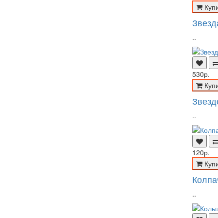
Куп
Звезд
..
530р.
Куп
Звезд
..
120р.
Куп
Колпач
..