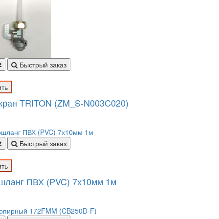
Быстрый заказ
ить
кран TRITON (ZM_S-N003C020)
Быстрый заказ
ить
шланг ПВХ (PVC) 7х10мм 1м