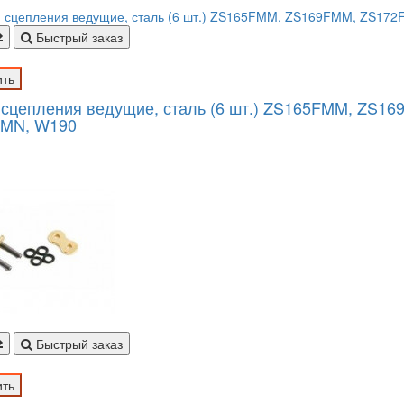
Быстрый заказ
ить
 сцепления ведущие, сталь (6 шт.) ZS165FMM, ZS1
MN, W190
Быстрый заказ
ить