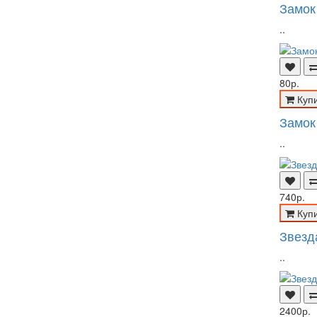
Замок
..
80р.
Куп
Замок
..
740р.
Куп
Звезд
..
2400р.